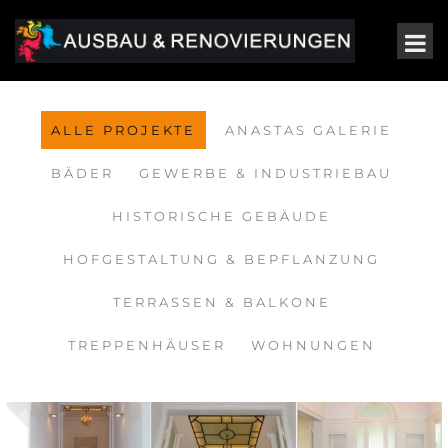
ALLE PROJEKTE
ANASTAS GALERIE
BÄDER
GEWERBE & INDUSTRIEBAU
HISTORISCHE GEBÄUDE
HOFGESTALTUNG & BEPFLANZUNG
TERRASSEN & BALKONE
TREPPENHÄUSER
WOHNUNGEN